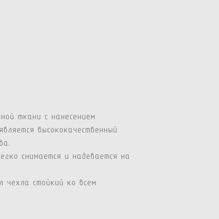
нной ткани с нанесением
является высококачественный
ва.
легко снимается и надевается на
л чехла стойкий ко всем