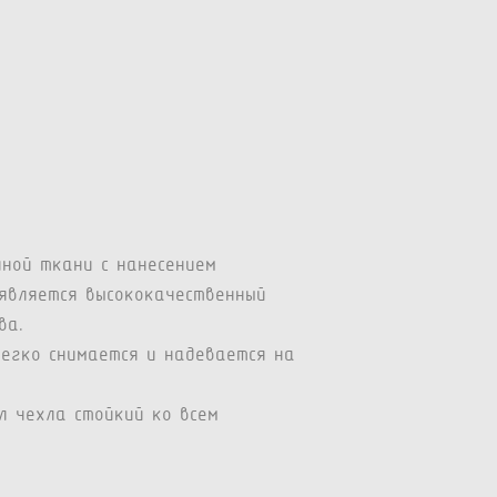
нной ткани с нанесением
является высококачественный
ва.
легко снимается и надевается на
л чехла стойкий ко всем