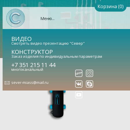
Корзина (0)
Меню...
ВИДЕО
Смотреть видео презентацию "Север"
КОНСТРУКТОР
Заказ изделия по индивидуальным параметрам
Теплоизоляция Север-R-60
+7 351 215 11 44
многоканальный
sever-miass@mail.ru