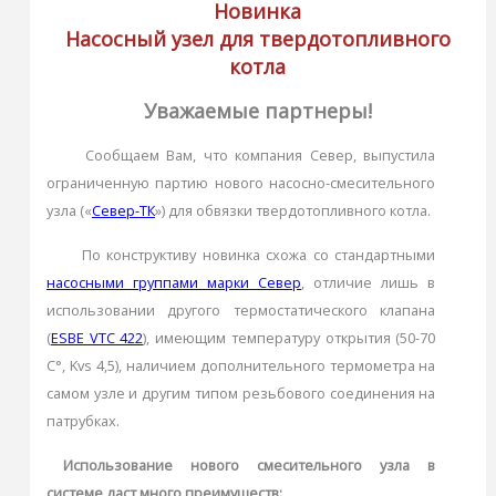
Новинка
Насосный узел для твердотопливного
котла
Уважаемые партнеры!
Сообщаем Вам, что компания Север, выпустила
ограниченную партию нового насосно-смесительного
узла («
Север-ТК
») для обвязки твердотопливного котла.
По конструктиву новинка схожа со стандартными
насосными группами марки Север
, отличие лишь в
использовании другого термостатического клапана
(
ESBE VTC 422
), имеющим температуру открытия (50-70
С°, Kvs 4,5), наличием дополнительного термометра на
самом узле и другим типом резьбового соединения на
патрубках.
Использование нового смесительного узла в
системе даст много преимуществ: