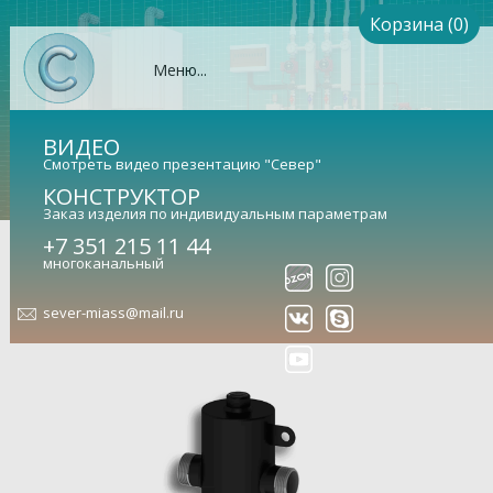
Корзина (0)
Меню...
ВИДЕО
Смотреть видео презентацию "Север"
КОНСТРУКТОР
Заказ изделия по индивидуальным параметрам
+7 351 215 11 44
Гидрострелка Север-R-60
многоканальный
(сталь 09Г2С)
sever-miass@mail.ru
Гидравлический разделитель универсальный (арт.
1945001)