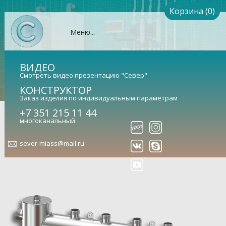
Корзина (0)
Меню...
ВИДЕО
Смотреть видео презентацию "Север"
КОНСТРУКТОР
Заказ изделия по индивидуальным параметрам
+7 351 215 11 44
Гидрострелка Север-R-М5
многоканальный
(Aisi) (сталь нержавеющая)
sever-miass@mail.ru
Гидравлический разделитель совмещенный с
коллектором (арт. 1955006)