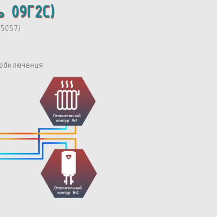
ь 09Г2С)
5057)
одключения