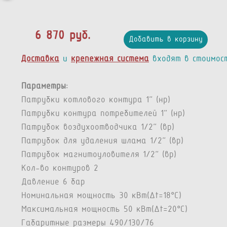
6 870 руб.
Добавить в корзину
Доставка
и
крепежная система
входят в стоимос
Параметры:
Патрубки котлового контура 1” (нр)
Патрубки контура потребителей 1” (нр)
Патрубок воздухоотводчика 1/2” (вр)
Патрубок для удаления шлама 1/2” (вр)
Патрубок магнитоуловителя 1/2" (вр)
Кол-во контуров 2
Давление 6 бар
Номинальная мощность 30 кВт(Δt=18°C)
Максимальная мощность 50 кВт(Δt=20°C)
Габаритные размеры 490/130/76