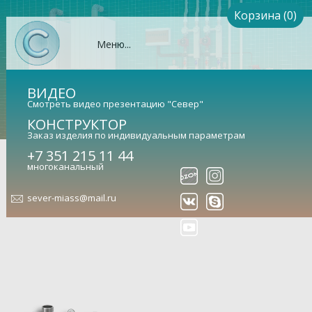
Корзина (0)
Меню...
ВИДЕО
Смотреть видео презентацию "Север"
КОНСТРУКТОР
Заказ изделия по индивидуальным параметрам
Коллектор Север-R-К5 (Aisi)
+7 351 215 11 44
многоканальный
(сталь нержавеющая)
sever-miass@mail.ru
Гидравлический коллектор универсальный (арт.
1955009)