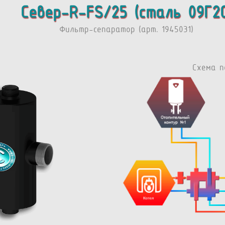
Север-R-FS/25 (сталь 09Г2С
Фильтр-сепаратор (арт. 1945031)
Схема п