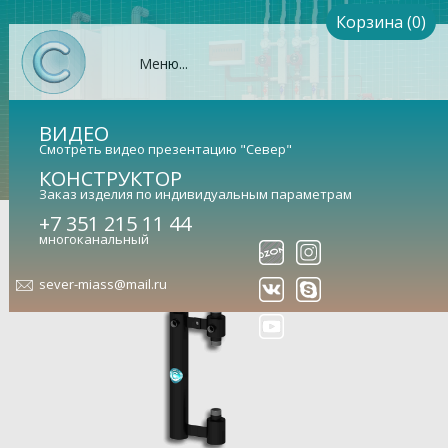
Корзина (0)
Меню...
ВИДЕО
Смотреть видео презентацию "Север"
КОНСТРУКТОР
Заказ изделия по индивидуальным параметрам
Север-R-Осн/Р (сталь 09Г2С)
+7 351 215 11 44
многоканальный
Основание для сборки прямой насосной группы (арт.
1945028)
sever-miass@mail.ru