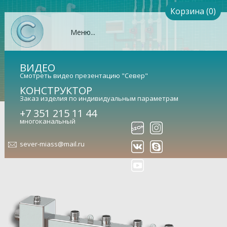
Корзина (0)
Меню...
ВИДЕО
Смотреть видео презентацию "Север"
КОНСТРУКТОР
Заказ изделия по индивидуальным параметрам
Гидрострелка Север-М5 (Aisi)
+7 351 215 11 44
многоканальный
(сталь нержавеющая)
sever-miass@mail.ru
Гидравлический разделитель совмещенный с
коллектором (арт. 1915006)