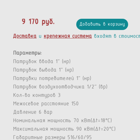
9 170 руб.
Добавить в корзину
Доставка
и
крепежная система
входят в стоимос
Параметры:
Патрубок ввода 1” (нр)
Патрубок вывода 1” (нр)
Патрубки потребителей 1” (нр)
Патрубок воздухоотводчика 1/2" (вр)
Кол-во контуров 3
Межосевое расстояние 150
Давление 6 бар
Номинальная мощность 70 кВт(Δt=18°C)
Максимальная мощность 90 кВт(Δt=20°C)
Габаритные размеры 516/60/95