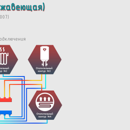
ржавеющая)
007)
одключения