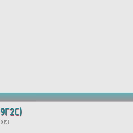
9Г2С)
015)