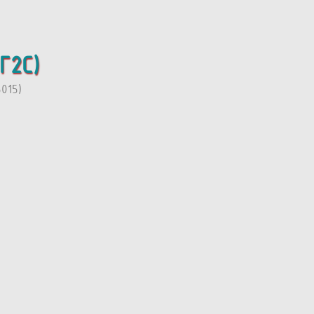
Г2С)
015)