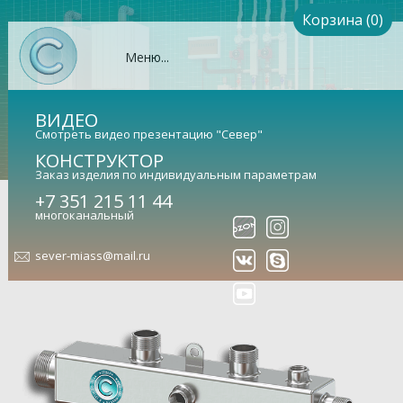
Корзина (0)
Меню...
ВИДЕО
Смотреть видео презентацию "Север"
КОНСТРУКТОР
Заказ изделия по индивидуальным параметрам
Коллектор Север-КМ3 (Aisi)
+7 351 215 11 44
многоканальный
(сталь нержавеющая)
sever-miass@mail.ru
Гидравлический коллектор универсальный (арт.
1915023)