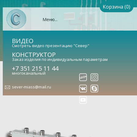
Корзина (0)
Меню...
ВИДЕО
Смотреть видео презентацию "Север"
КОНСТРУКТОР
Заказ изделия по индивидуальным параметрам
Коллектор Север-КМ4 (Aisi)
+7 351 215 11 44
многоканальный
(сталь нержавеющая)
sever-miass@mail.ru
Гидравлический коллектор универсальный (арт.
1915024)