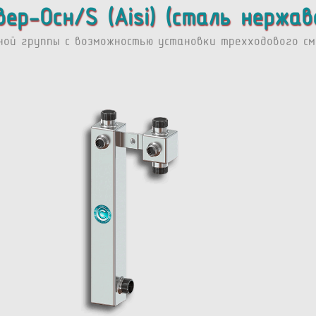
вер-Осн/S (Aisi) (сталь нержа
ной группы с возможностью установки трехходового сме