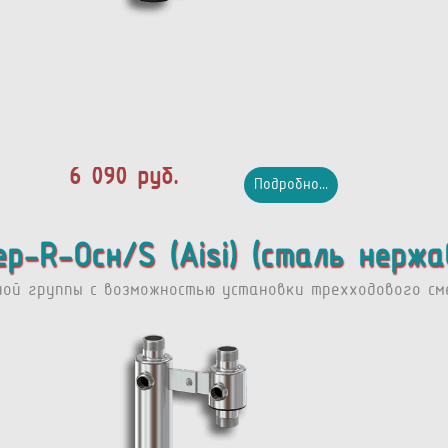
6 090 руб.
Подробно...
ер-R-Осн/S (Aisi) (сталь нерж
ной группы с возможностью установки трехходового сме