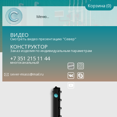
Корзина (0)
Меню...
ВИДЕО
Смотреть видео презентацию "Север"
КОНСТРУКТОР
Заказ изделия по индивидуальным параметрам
Коллектор Север-KV5 (сталь
+7 351 215 11 44
многоканальный
09Г2С)
sever-miass@mail.ru
Гидравлический коллектор универсальный (арт.
1925020)