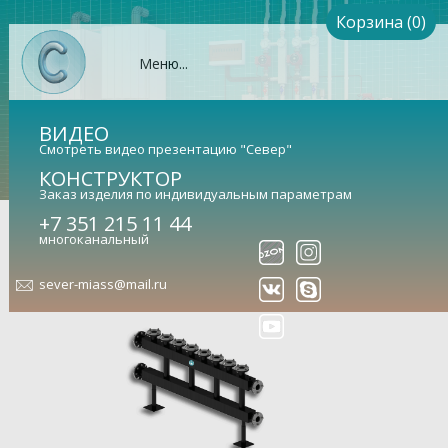
Корзина (0)
Меню...
ВИДЕО
Смотреть видео презентацию "Север"
КОНСТРУКТОР
Заказ изделия по индивидуальным параметрам
Коллектор Север-220КМ4+1
+7 351 215 11 44
многоканальный
(сталь 09Г2С)
sever-miass@mail.ru
Гидравлический коллектор универсальный