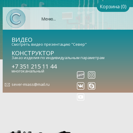
Корзина (0)
Меню...
ВИДЕО
Смотреть видео презентацию "Север"
КОНСТРУКТОР
Заказ изделия по индивидуальным параметрам
Гидрострелка Север-BKМ2+1
+7 351 215 11 44
многоканальный
(сталь 09Г2С)
sever-miass@mail.ru
Гидравлический разделитель универсальный (арт.
1925080)