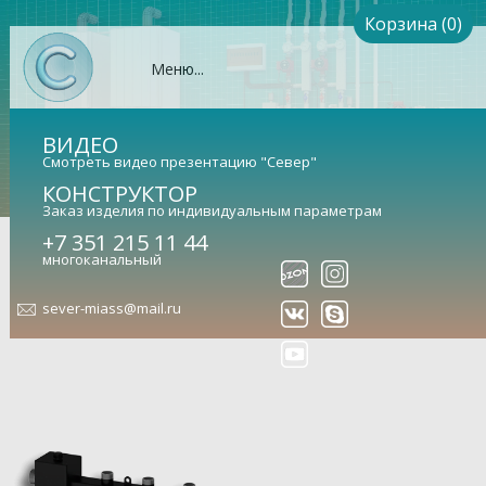
Корзина (0)
Меню...
ВИДЕО
Смотреть видео презентацию "Север"
КОНСТРУКТОР
Заказ изделия по индивидуальным параметрам
+7 351 215 11 44
Гидрострелка Север-М4+1
многоканальный
(сталь 09Г2С)
sever-miass@mail.ru
Гидравлический разделитель совмещенный с
коллектором (арт. 1925089)