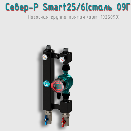
Север-P Smart25/6(сталь 09Г
Насосная группа прямая (арт. 1925099)