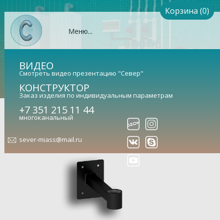
Корзина (0)
Меню...
ВИДЕО
Смотреть видео презентацию "Север"
КОНСТРУКТОР
Заказ изделия по индивидуальным параметрам
+7 351 215 11 44
Крепление настенное
многоканальный
Для расширительных баков с посадочной муфтой 1
дюйм (арт. 1925036)
sever-miass@mail.ru