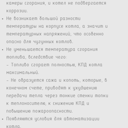
камеры сгорания, и котел не подвергается
коррозии.
Не возникает большой разности
температуры на корпусе котла, а значит и
температурных напряжений, что особенно
опасно для чугунных котлов.
Не уменьшается температура сгорания
топлива, вследствие чего:
- Топливо сгорает полностью, КПД котла
максимальный.
- Не образуется сажа и копоть, которые, в
конечном счете, приводят к ухудшению
передачи тепла через тонкие стенки топки
к теплоносителю, к снижению КПД и
повышению пожароопасности.
Появляются условия для автоматизации
котла.