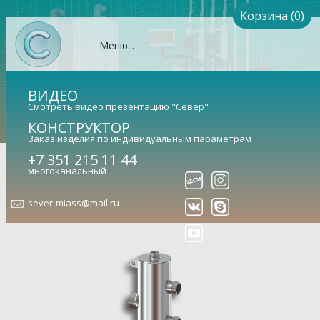
Корзина (0)
Меню...
ВИДЕО
Смотреть видео презентацию "Север"
КОНСТРУКТОР
Заказ изделия по индивидуальным параметрам
Гидрострелка Север-R-80К2
+7 351 215 11 44
многоканальный
(Aisi) (сталь нержавеющая)
sever-miass@mail.ru
Гидравлический разделитель универсальный (арт.
1955028)