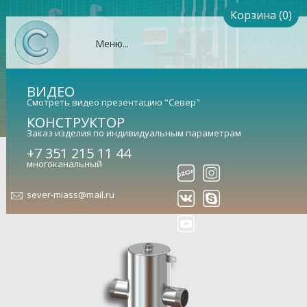
Корзина (0)
Меню...
ВИДЕО
Смотреть видео презентацию "Север"
КОНСТРУКТОР
Заказ изделия по индивидуальным параметрам
+7 351 215 11 44
Гидрострелка Север-R-140
многоканальный
(Aisi) (сталь нержавеющая)
sever-miass@mail.ru
Гидравлический разделитель универсальный (арт.
1955041)