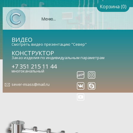
Корзина (0)
Меню...
ВИДЕО
Смотреть видео презентацию "Север"
КОНСТРУКТОР
Заказ изделия по индивидуальным параметрам
+7 351 215 11 44
Гидрострелка Север-R-М4
многоканальный
(Aisi) (сталь нержавеющая)
sever-miass@mail.ru
Гидравлический разделитель совмещенный с
коллектором (арт. 1955005)