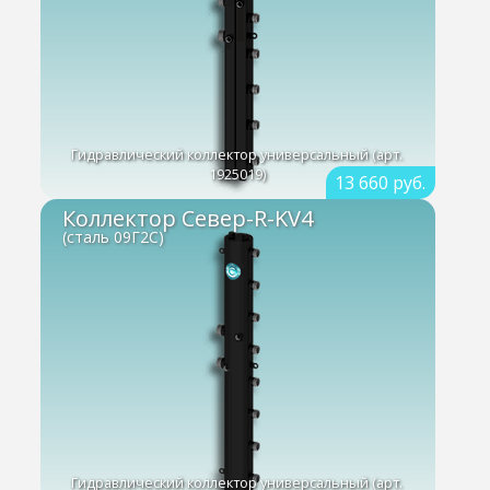
Гидравлический коллектор универсальный (арт.
1925019)
13 660 руб.
Коллектор Север-R-KV4
(сталь 09Г2С)
Гидравлический коллектор универсальный (арт.