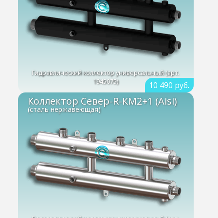
Гидравлический коллектор универсальный (арт.
1945075)
10 490 руб.
Коллектор Север-R-КМ2+1 (Aisi)
(сталь нержавеющая)