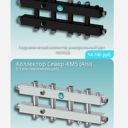
Гидравлический коллектор универсальный (арт.
1925023)
14 740 руб.
Коллектор Север-КМ5 (Aisi)
(сталь нержавеющая)