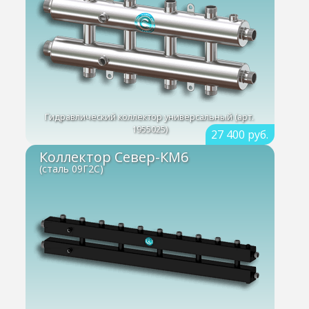
Гидравлический коллектор универсальный (арт.
1955025)
27 400 руб.
Коллектор Север-КМ6
(сталь 09Г2С)