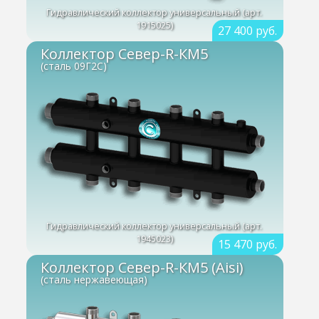
Гидравлический коллектор универсальный (арт.
1915025)
27 400 руб.
Коллектор Север-R-КМ5
(сталь 09Г2С)
Гидравлический коллектор универсальный (арт.
1945023)
15 470 руб.
Коллектор Север-R-КМ5 (Aisi)
(сталь нержавеющая)