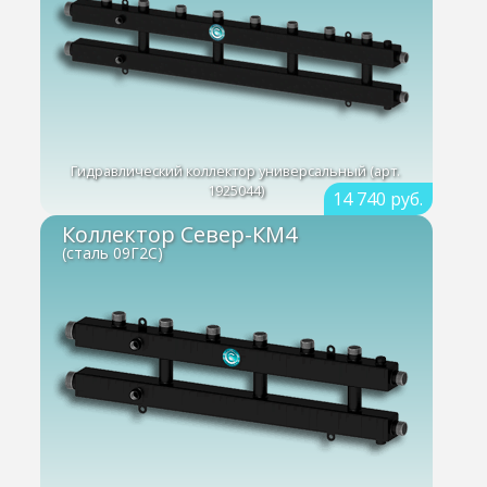
Гидравлический коллектор универсальный (арт.
1925044)
14 740 руб.
Коллектор Север-КМ4
(сталь 09Г2С)