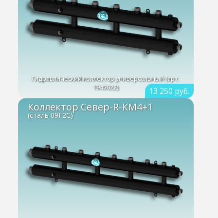
Гидравлический коллектор универсальный (арт.
1945022)
13 250 руб.
Коллектор Север-R-КМ4+1
(сталь 09Г2С)