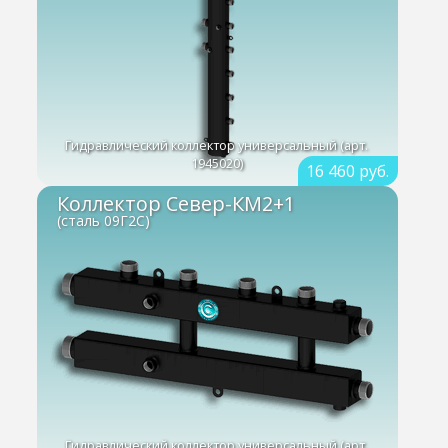
Гидравлический коллектор универсальный (арт.
1945020)
16 460 руб.
Коллектор Север-КМ2+1
(сталь 09Г2С)
Гидравлический коллектор универсальный (арт.