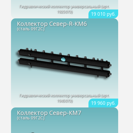
Гидравлический коллектор универсальный (арт.
1925073)
19 010 руб.
Коллектор Север-R-КМ6
(сталь 09Г2С)
Гидравлический коллектор универсальный (арт.
1945073)
19 960 руб.
Коллектор Север-КМ7
(сталь 09Г2С)