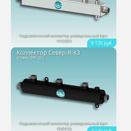
Гидравлический коллектор универсальный (арт.
1915007)
9 170 руб.
Коллектор Север-R-К3
(сталь 09Г2С)
Гидравлический коллектор универсальный (арт.
1945015)
4 140 руб.