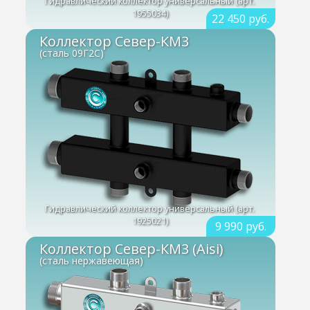
Гидравлический коллектор универсальный (арт.
1955034)
22 450 руб.
Коллектор Север-КМ3
(сталь 09Г2С)
Гидравлический коллектор универсальный (арт.
1925021)
9 990 руб.
Коллектор Север-КМ3 (Aisi)
(сталь нержавеющая)