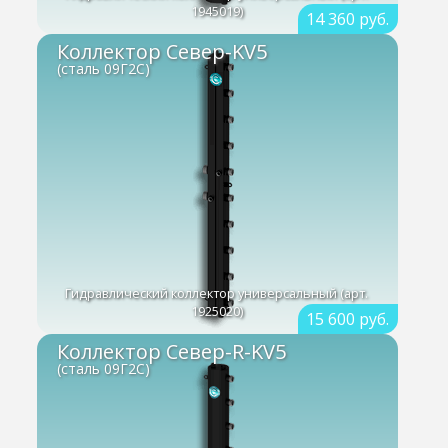
1945019)
14 360 руб.
Коллектор Север-KV5
(сталь 09Г2С)
Гидравлический коллектор универсальный (арт.
1925020)
15 600 руб.
Коллектор Север-R-KV5
(сталь 09Г2С)