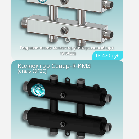
Гидравлический коллектор универсальный (арт.
1915023)
18 470 руб.
Коллектор Север-R-КМ3
(сталь 09Г2С)