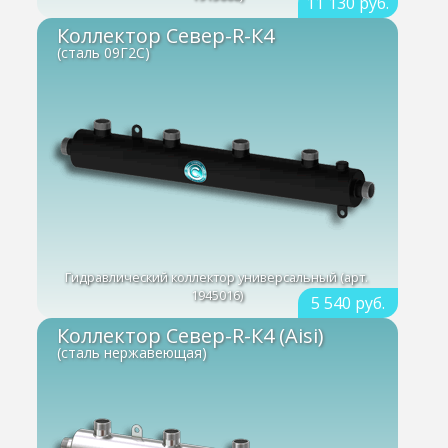
11 130 руб.
Коллектор Север-R-К4
(сталь 09Г2С)
Гидравлический коллектор универсальный (арт.
1945016)
5 540 руб.
Коллектор Север-R-К4 (Aisi)
(сталь нержавеющая)