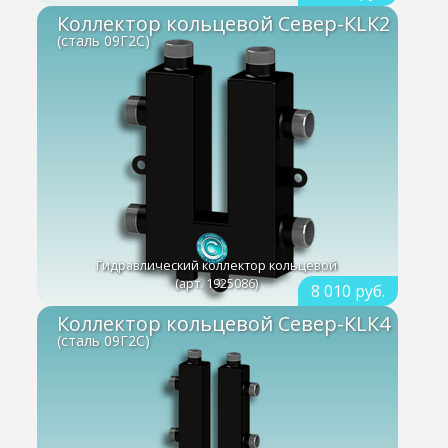
Коллектор кольцевой Север-КLК2
(сталь 09Г2С)
Гидравлический коллектор кольцевой
(арт. 1925086)
8 010 руб.
Коллектор кольцевой Север-КLК4
(сталь 09Г2С)