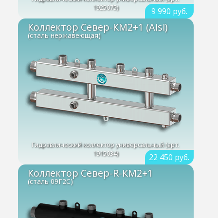
1925075)
9 990 руб.
Коллектор Север-КМ2+1 (Aisi)
(сталь нержавеющая)
Гидравлический коллектор универсальный (арт.
1915034)
22 450 руб.
Коллектор Север-R-КМ2+1
(сталь 09Г2С)