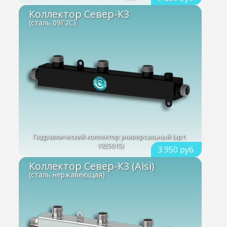
Коллектор Север-К3
(сталь 09Г2С)
Гидравлический коллектор универсальный (арт.
1925015)
3 950 руб.
Коллектор Север-К3 (Aisi)
(сталь нержавеющая)