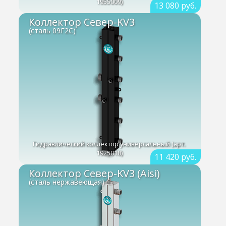
1955009)
13 080 руб.
Коллектор Север-KV3
(сталь 09Г2С)
Гидравлический коллектор универсальный (арт.
1925018)
11 420 руб.
Коллектор Север-KV3 (Aisi)
(сталь нержавеющая)