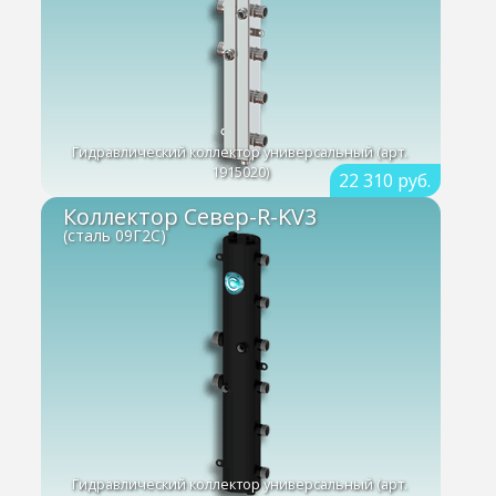
Гидравлический коллектор универсальный (арт.
1915020)
22 310 руб.
Коллектор Север-R-KV3
(сталь 09Г2С)
Гидравлический коллектор универсальный (арт.