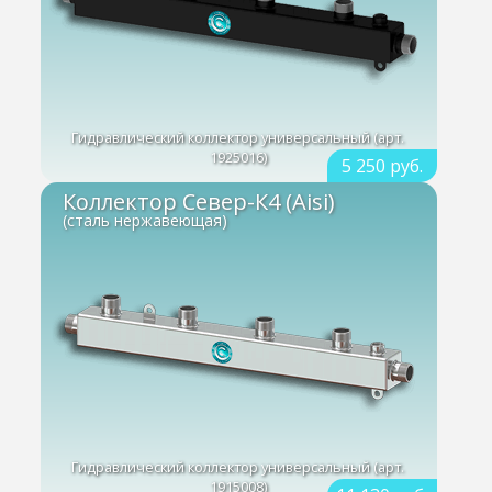
Гидравлический коллектор универсальный (арт.
1925016)
5 250 руб.
Коллектор Север-К4 (Aisi)
(сталь нержавеющая)
Гидравлический коллектор универсальный (арт.
1915008)