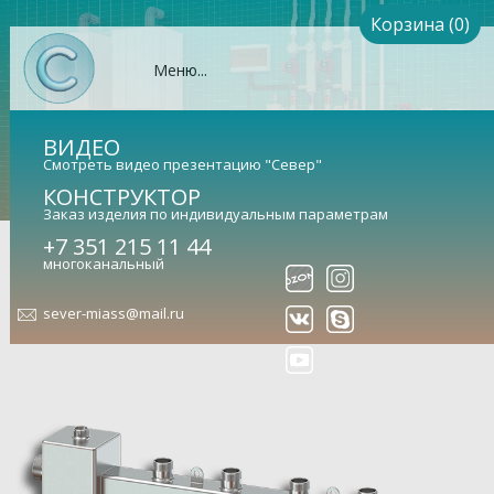
Корзина (0)
Меню...
ВИДЕО
Смотреть видео презентацию "Север"
КОНСТРУКТОР
Заказ изделия по индивидуальным параметрам
+7 351 215 11 44
Гидрострелка Север-M2+1
многоканальный
(Aisi) (сталь нержавеющая)
sever-miass@mail.ru
Гидравлический разделитель совмещенный с
коллектором (арт. 1915026)