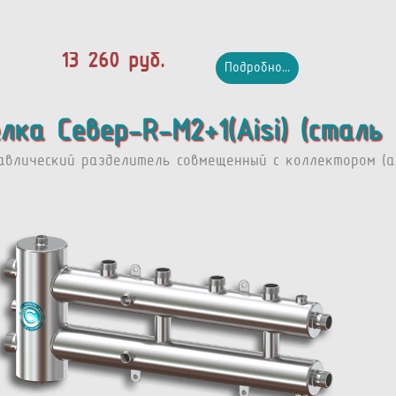
13 260 руб.
Подробно...
лка Север-R-M2+1(Aisi) (сталь
авлический разделитель совмещенный с коллектором (ар