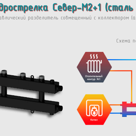
дрострелка Север-M2+1 (сталь 
авлический разделитель совмещенный с коллектором (ар
Схема п