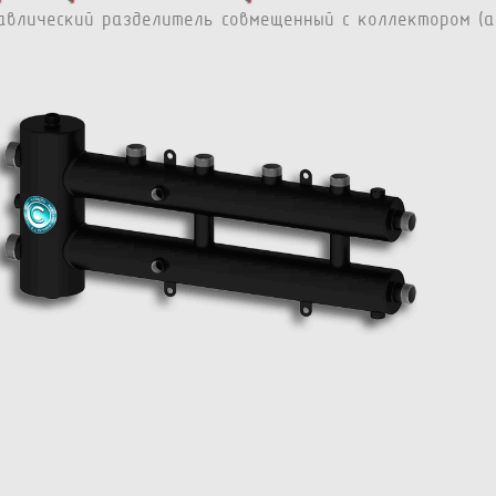
авлический разделитель совмещенный с коллектором (ар