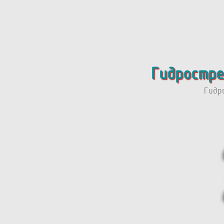
Гидростре
Гидр