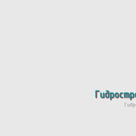
Гидростр
Гидр