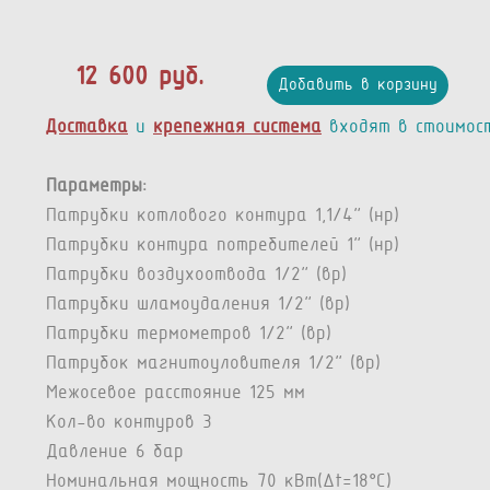
12 600 руб.
Добавить в корзину
Доставка
и
крепежная система
входят в стоимос
Параметры:
Патрубки котлового контура 1,1/4” (нр)
Патрубки контура потребителей 1” (нр)
Патрубки воздухоотвода 1/2” (вр)
Патрубки шламоудаления 1/2” (вр)
Патрубки термометров 1/2” (вр)
Патрубок магнитоуловителя 1/2" (вр)
Межосевое расстояние 125 мм
Кол-во контуров 3
Давление 6 бар
Номинальная мощность 70 кВт(Δt=18°C)