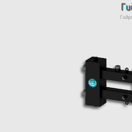
Ги
Гидр